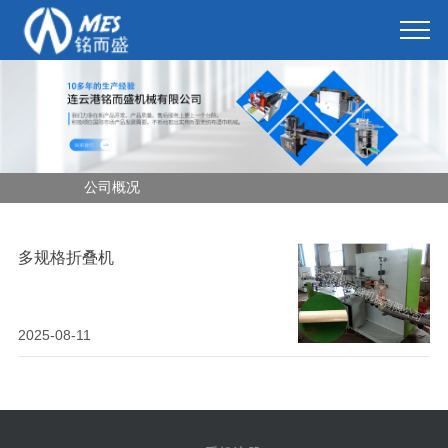
公司概况
多规格折叠机
2025-08-11