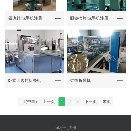
四边封mk手机注册
眼镜擦片mk手机注册
卧式四边封折叠机
铝箔折叠机
mk(中国)
上一页
1
2
3
下一页
末页
mk手机注册