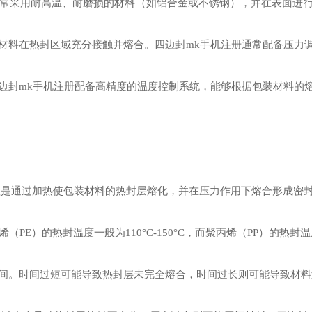
常采用耐高温、耐磨损的材料（如铝合金或不锈钢），并在表面进行
料在热封区域充分接触并熔合。四边封mk手机注册通常配备压力
封mk手机注册配备高精度的温度控制系统，能够根据包装材料的
理是通过加热使包装材料的热封层熔化，并在压力作用下熔合形成密
E）的热封温度一般为110°C-150°C，而聚丙烯（PP）的热
。时间过短可能导致热封层未完全熔合，时间过长则可能导致材料